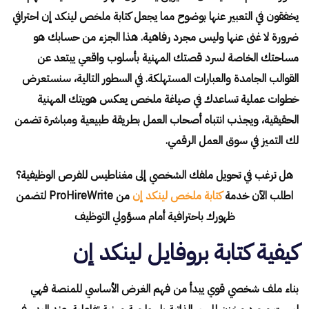
يخفقون في التعبير عنها بوضوح مما يجعل كتابة ملخص لينكد إن احترافي
ضرورة لا غنى عنها وليس مجرد رفاهية. هذا الجزء من حسابك هو
مساحتك الخاصة لسرد قصتك المهنية بأسلوب واقعي يبتعد عن
القوالب الجامدة والعبارات المستهلكة. في السطور التالية، سنستعرض
خطوات عملية تساعدك في صياغة ملخص يعكس هويتك المهنية
الحقيقية، ويجذب انتباه أصحاب العمل بطريقة طبيعية ومباشرة تضمن
لك التميز في سوق العمل الرقمي.
هل ترغب في تحويل ملفك الشخصي إلى مغناطيس للفرص الوظيفية؟
اطلب الآن خدمة
كتابة ملخص لينكد إن
من ProHireWrite لتضمن
ظهورك باحترافية أمام مسؤولي التوظيف
كيفية كتابة بروفايل لينكد إن
بناء ملف شخصي قوي يبدأ من فهم الغرض الأساسي للمنصة فهي