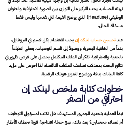
ليست مجرد مخزن للسير الذاتية بل واجهة مهنية تفاعلية. عند البدء في
تهيئة الحساب، يجب التركيز على التوازن بين الصورة الاحترافية والعنوان
الوظيفي (Headline) الذي يوضح القيمة التي تقدمها وليس فقط
مسمّاك الحالي.
عند
تحسين حساب لينكد إن
يجب الاهتمام بكل قسم في البروفايل،
بدءاً من الخلفية البصرية ووصولاً إلى قسم التوصيات، يعطي انطباعاً
بالجدية والاحترافية. تذكر أن الملف المكتمل يحصل على فرص ظهور في
نتائج البحث بمعدلات تضاعف الملفات الناقصة، لذا احرص على ملء
كافة البيانات بدقة ووضوح لتعزيز هويتك الرقمية.
خطوات كتابة ملخص لينكد إن
احترافي من الصفر
تبدأ العملية بتحديد الجمهور المستهدف هل تكتب لمسؤولي التوظيف
أم لعملاء محتملين؟ بعد ذلك، صِغ جملة افتتاحية قوية تخطف الأنظار