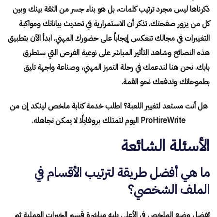
ذكرناها ليس مجرد ترتيب كلمات، بل هو بناء جسر من الثقة بينك وبين
كل من يزور صفحتك. تذكر أن الاستمرارية في تحديث بياناتك ومواكبة
التغييرات في مجالك تنعكس إيجاباً على حضورك المهني. ابدأ الآن بتطبيق
هذه النصائح وشاهد التأثير المباشر على نوعية الفرص التي ستطرق
بابك. نحن هنا لندعمك في رحلة التميز المهني، وصناعة واجهة تليق
بطموحاتك وتدفعك نحو القمة.
هل أنت مستعد لتغيير اللعبة؟ اطلب خدمة كتابة ملخص لينكد إن من
ProHireWrite اليوم لتمتلك بروفايلًا لا يمكن تجاهله.
الأسئلة الشائعة
ما هي أفضل طريقة لترتيب الأقسام في
الملف الشخصي؟
يُفضل وضع الملخص في الأعلى يليه مباشرة قسم الخبرات العملية ثم