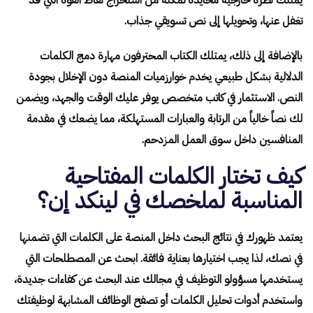
يمتلك نظرة خارجية محايدة تمكنه من استخراج نقاط القوة التي قد
تغفل عنها، وتحويلها إلى نص تسويقي جذاب.
بالإضافة إلى ذلك، يمتلك الكتاب المحترفون مهارة دمج الكلمات
الدلالية بشكل طبيعي يخدم خوارزميات المنصة دون الإخلال بجودة
النص. الاستثمار في كاتب متخصص يوفر عليك الوقت والجهد، ويضمن
لك نصاً خالياً من الرتابة والعبارات المستهلكة، مما يضعك في مقدمة
المنافسين داخل سوق العمل المزدحم.
كيف تختار الكلمات المفتاحية
المناسبة لملخصك في لينكد إن؟
يعتمد ظهورك في نتائج البحث داخل المنصة على الكلمات التي تضمنها
في نصك، لذا يجب اختيارها بعناية فائقة. ابحث عن المصطلحات التي
يستخدمها مسؤولو التوظيف في مجالك عند البحث عن كفاءات جديدة،
واستخدم أدوات تحليل الكلمات أو تصفح الوظائف المشابهة لوظيفتك