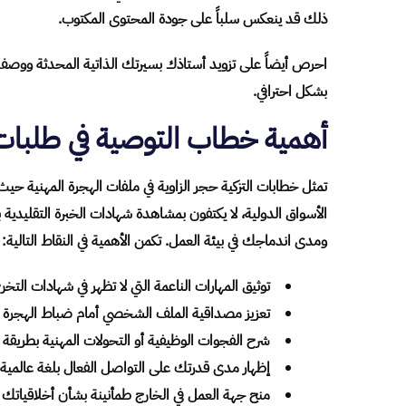
ذلك قد ينعكس سلباً على جودة المحتوى المكتوب.
احرص أيضاً على تزويد أستاذك بسيرتك الذاتية المحدثة ووصف 
بشكل احترافي.
أهمية خطاب التوصية في طلبات 
تمثل خطابات التزكية حجر الزاوية في ملفات الهجرة المهنية حي
الأسواق الدولية، لا يكتفون بمشاهدة شهادات الخبرة التقلي
ومدى اندماجك في بيئة العمل. تكمن الأهمية في النقاط التالية:
توثيق المهارات الناعمة التي لا تظهر في شهادات التخرج
تعزيز مصداقية الملف الشخصي أمام ضباط الهجرة أ
شرح الفجوات الوظيفية أو التحولات المهنية بطريقة إ
إظهار مدى قدرتك على التواصل الفعال بلغة عالمية وب
منح جهة العمل في الخارج طمأنينة بشأن أخلاقياتك ا