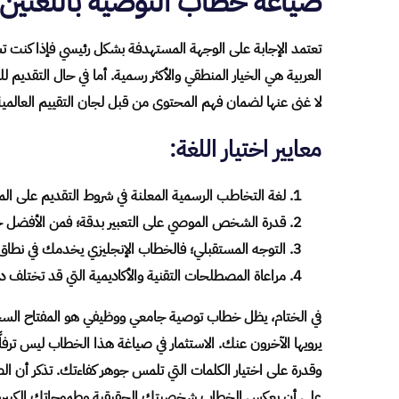
صياغة خطاب التوصية باللغتين ال
تعتمد الإجابة على الوجهة المستهدفة بشكل رئيسي فإذا كنت 
العربية هي الخيار المنطقي والأكثر رسمية. أما في حال التقديم 
لا غنى عنها لضمان فهم المحتوى من قبل لجان التقييم العالمية
معايير اختيار اللغة:
لغة التخاطب الرسمية المعلنة في شروط التقديم على الموق
قدرة الشخص الموصي على التعبير بدقة؛ فمن الأفضل 
التوجه المستقبلي؛ فالخطاب الإنجليزي يخدمك في نطاق أ
مراعاة المصطلحات التقنية والأكاديمية التي قد تختلف دلا
في الختام، يظل خطاب توصية جامعي ووظيفي هو المفتاح السح
يرويها الآخرون عنك. الاستثمار في صياغة هذا الخطاب ليس ترفا
وقدرة على اختيار الكلمات التي تلمس جوهر كفاءتك. تذكر أن ا
على أن يعكس الخطاب شخصيتك الحقيقية وطموحاتك الكبيرة. نج