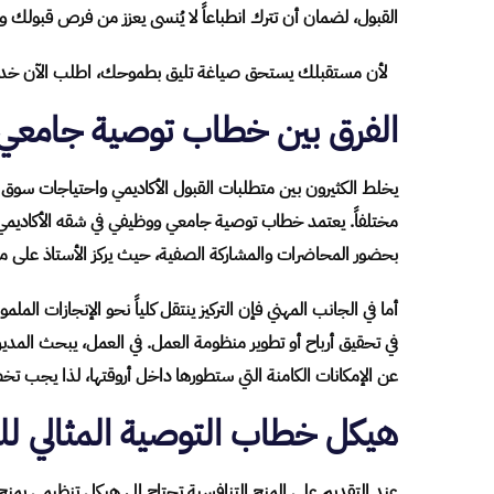
القبول، لضمان أن تترك انطباعاً لا يُنسى يعزز من فرص قبولك
لأن مستقبلك يستحق صياغة تليق بطموحك، اطلب الآن خ
الفرق بين خطاب توصية جامعي
يخلط الكثيرون بين متطلبات القبول الأكاديمي واحتياجات سوق ا
مختلفاً. يعتمد خطاب توصية جامعي ووظيفي في شقه الأكاديم
بحضور المحاضرات والمشاركة الصفية، حيث يركز الأستاذ على مها
أما في الجانب المهني فإن التركيز ينتقل كلياً نحو الإنجازات 
في تحقيق أرباح أو تطوير منظومة العمل. في العمل، يبحث المدي
عن الإمكانات الكامنة التي ستطورها داخل أروقتها، لذا يجب ت
هيكل خطاب التوصية المثالي للم
عند التقديم على المنح التنافسية تحتاج إلى هيكل تنظيمي يمنح 