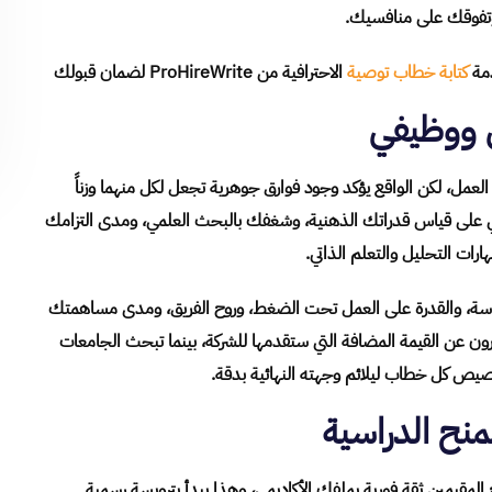
 وتفوقك على منافسيك.
دمة
كتابة خطاب توصية
الاحترافية من ProHireWrite لضمان قبولك
 ووظيفي
لعمل، لكن الواقع يؤكد وجود فوارق جوهرية تجعل لكل منهما وزناً
ي على قياس قدراتك الذهنية، وشغفك بالبحث العلمي، ومدى التزامك
رات التحليل والتعلم الذاتي.
الملموسة، والقدرة على العمل تحت الضغط، وروح الفريق، ومدى مساهمتك
رون عن القيمة المضافة التي ستقدمها للشركة، بينما تبحث الجامعات
خصيص كل خطاب ليلائم وجهته النهائية بدقة.
نح الدراسية
المقيمين ثقة فورية بملفك الأكاديمي، وهذا يبدأ بترويسة رسمية