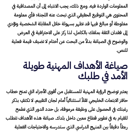
المعلومات الواردة فيه. ومع ذلك، يجب الانتباه إلى أن المصداقية في
المحتوى هي التوقيع الحقيقي الذي تبحث عنه اللجنة؛ فأي معلومة
مغلوطة أو مبالغ فيها قد تظهر بسهولة خلال المقابلة الشخصية وتؤدي
إلى فقدان الثقة بملفك بالكامل، لذا ركز على الاحترافية في العرض
والوضوح في الصياغة بدلاً من البحث عن أختام لا تضيف قيمة فعلية
للنص.
صياغة الأهداف المهنية طويلة
الأمد في طلبك
يعتبر توضيح الرؤية المهنية للمستقبل من أقوى الأجزاء التي تمنح خطاب
حافز الابتعاث الخليجي ثقلاً استثنائياً أمام لجان التقييم. لا تكتفِ بذكر
رغبتك في الحصول على وظيفة مرموقة، بل حدد الدور الذي تطمح
للقيام به في تطوير قطاع معين داخل بلدك. صياغة هذه الأهداف تتطلب
ربطاً دقيقاً بين المنهج الدراسي الذي ستدرسه والاحتياجات الفعلية