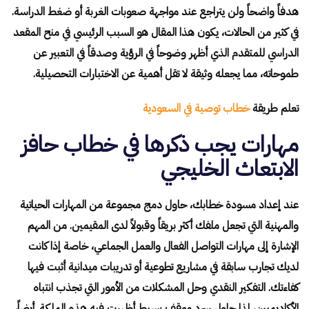
هدفاً واضحاً ولن يتراجع عند مواجهة صعوبات الغربة أو ضغط الدراسة.
في كثير من الحالات، يكون هذا المقال هو السبب الرئيسي في منح المقعد
الدراسي للمتقدم الذي أظهر وضوحاً في الرؤية وصدقاً في التعبير عن
طموحاته، مما يجعله وثيقة لا تقل أهمية عن الاختبارات التحصيلية.
تعلم طريقة
خطاب توصية في السعودية
مهارات يجب ذكرها في خطاب حافز
الابتعاث الخليجي
عند إعداد مسودة خطابك، حاول دمج مجموعة من المهارات الحياتية
والمهنية التي تجعل ملفك أكثر بريقاً وقبولاً لدى المقيمين. من المهم
الإشارة إلى مهارات التواصل الفعال والعمل الجماعي، خاصة إذا كانت
لديك تجارب سابقة في مشاريع تطوعية أو تدريبات ميدانية أثبت فيها
كفاءتك. التفكير النقدي وحل المشكلات من الأمور التي تجذب انتباه
الأكاديميين، لذا حاول سرد موقف بسيط أظهرت فيه هذه الملكة. أيضاً،